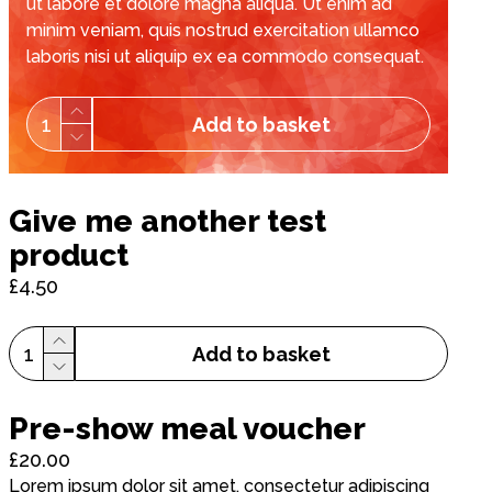
ut labore et dolore magna aliqua. Ut enim ad
minim veniam, quis nostrud exercitation ullamco
laboris nisi ut aliquip ex ea commodo consequat.
1
Add to basket
Give me another test
product
£4.50
1
Add to basket
Pre-show meal voucher
£20.00
Lorem ipsum dolor sit amet, consectetur adipiscing