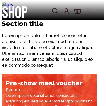
Skip to content
Shop
Account
Log In
Basket
Section title
Lorem ipsum dolor sit amet, consectetur
adipiscing elit, sed do eiusmod tempor
incididunt ut labore et dolore magna aliqua.
Ut enim ad minim veniam, quis nostrud
exercitation ullamco laboris nisi ut aliquip ex
ea commodo consequat.
Pre-show meal voucher
£20.00
Lorem ipsum dolor sit amet, consectetur
adipiscing elit, sed do eiusmod tempor incididunt