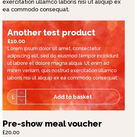
exercitation ullamco laboris nisi ut aliquip ex
ea commodo consequat.
Another test product
£10.00
Lorem ipsum dolor sit amet, consectetur
adipiscing elit, sed do eiusmod tempor incididunt
ut labore et dolore magna aliqua. Ut enim ad
minim veniam, quis nostrud exercitation ullamco
laboris nisi ut aliquip ex ea commodo consequat.
1
Add to basket
Pre-show meal voucher
£20.00